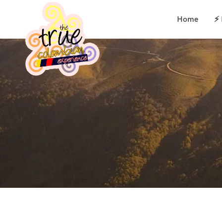
Home
⚡