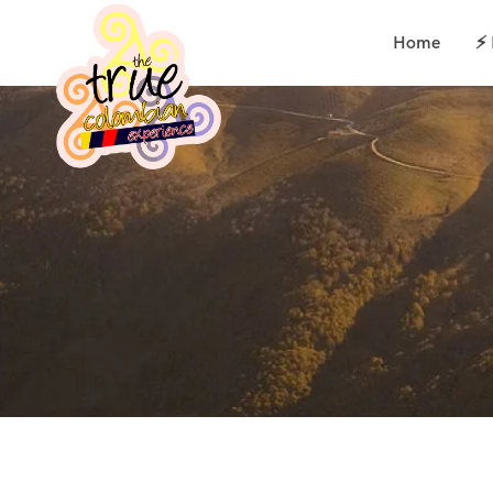
Home
⚡