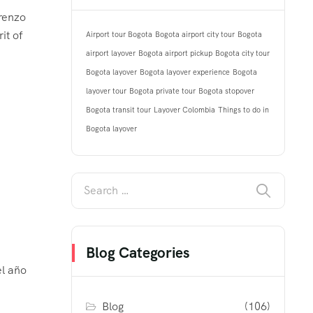
renzo
it of
Airport tour Bogota
Bogota airport city tour
Bogota
airport layover
Bogota airport pickup
Bogota city tour
Bogota layover
Bogota layover experience
Bogota
layover tour
Bogota private tour
Bogota stopover
Bogota transit tour
Layover Colombia
Things to do in
Bogota layover
Blog Categories
el año
Blog
(106)