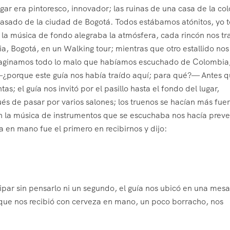
lugar era pintoresco, innovador; las ruinas de una casa de la co
 pasado de la ciudad de Bogotá. Todos estábamos atónitos, yo t
 la música de fondo alegraba la atmósfera, cada rincón nos tr
a, Bogotá, en un Walking tour; mientras que otro estallido nos
 imaginamos todo lo malo que habíamos escuchado de Colombia
—¿porque este guía nos había traído aquí; para qué?— Antes 
; el guía nos invitó por el pasillo hasta el fondo del lugar,
s de pasar por varios salones; los truenos se hacían más fuer
én la música de instrumentos que se escuchaba nos hacía preve
en mano fue el primero en recibirnos y dijo:
cipar sin pensarlo ni un segundo, el guía nos ubicó en una mesa
que nos recibió con cerveza en mano, un poco borracho, nos