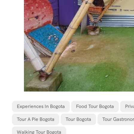
Experiences In Bogota
Food Tour Bogota
Priv
Tour A Pie Bogota
Tour Bogota
Tour Gastrono
Walking Tour Bogota