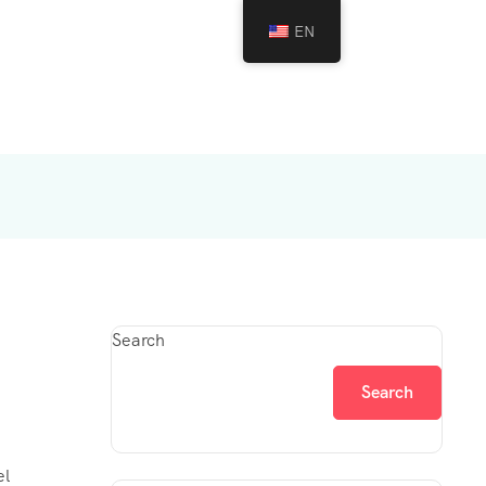
EN
Search
Search
el