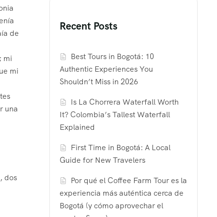
lonia
enía
Recent Posts
aía de
Best Tours in Bogotá: 10
; mi
Authentic Experiences You
que mi
Shouldn’t Miss in 2026
tes
Is La Chorrera Waterfall Worth
r una
It? Colombia’s Tallest Waterfall
Explained
First Time in Bogotá: A Local
Guide for New Travelers
, dos
Por qué el Coffee Farm Tour es la
experiencia más auténtica cerca de
Bogotá (y cómo aprovechar el