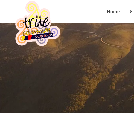
Home
⚡