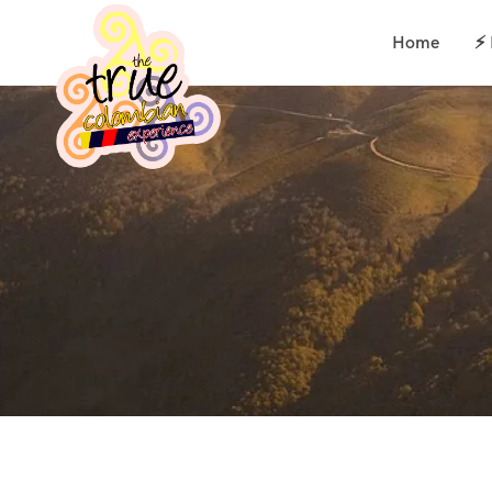
Home
⚡