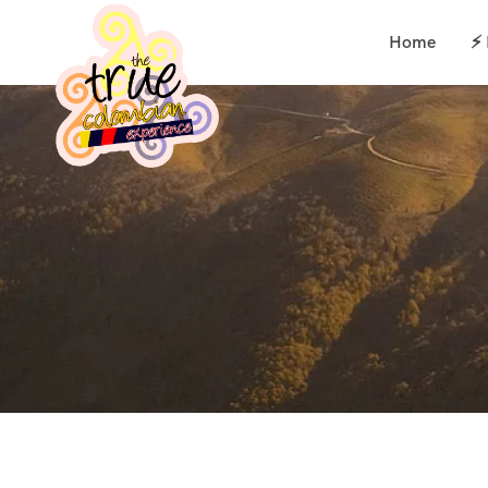
Home
⚡