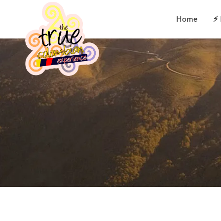
Home
⚡