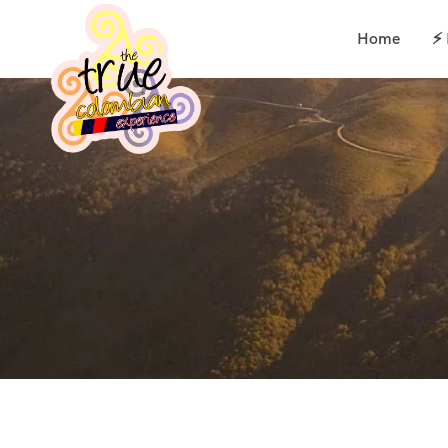
Home
⚡