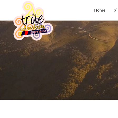
Home
⚡