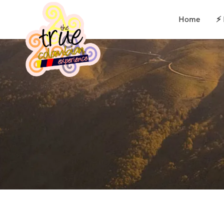
Home
⚡